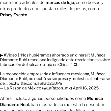
mostrando artículos de
marcas de lujo
, como bolsas y
otros productos que cuestan miles de pesos, como
Priscy Escoto
.
▶
#Video
| “Nos hubiéramos ahorrado un dineral”: Muñeca
Diamante Rubí reacciona indignada ante revelaciones sobre
fabricación de bolsas de lujo en China 👜👝
La reconocida empresaria e influencer mexicana, Muñeca
Diamante Rubí, no ocultó su sorpresa y molestia al enterarse
de…
pic.twitter.com/sShaO2oDPe
— La Razón de México (@LaRazon_mx)
April 16, 2025
Ahora, incluso algunas personalidades como
Muñeca
Diamante Real,
han mostrado su molestia la descubrir
que sus bolsas exclusivas de miles de dólares, en