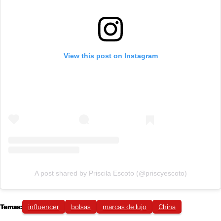
View this post on Instagram
A post shared by Priscila Escoto (@priscyescoto)
Temas:
influencer
bolsas
marcas de lujo
China