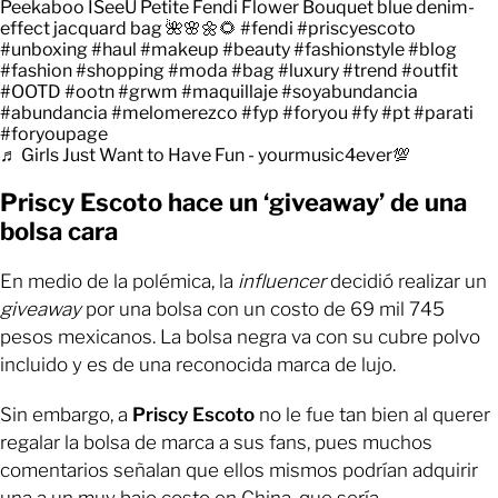
Peekaboo ISeeU Petite Fendi Flower Bouquet blue denim-
effect jacquard bag 🌺🌸🌼🌻
#fendi
#priscyescoto
#unboxing
#haul
#makeup
#beauty
#fashionstyle
#blog
#fashion
#shopping
#moda
#bag
#luxury
#trend
#outfit
#OOTD
#ootn
#grwm
#maquillaje
#soyabundancia
#abundancia
#melomerezco
#fyp
#foryou
#fy
#pt
#parati
#foryoupage
♬ Girls Just Want to Have Fun - yourmusic4ever💯
Priscy Escoto hace un ‘giveaway’ de una
bolsa cara
En medio de la polémica, la
influencer
decidió realizar un
giveaway
por una bolsa con un costo de 69 mil 745
pesos mexicanos. La bolsa negra va con su cubre polvo
incluido y es de una reconocida marca de lujo.
Sin embargo, a
Priscy Escoto
no le fue tan bien al querer
regalar la bolsa de marca a sus fans, pues muchos
comentarios señalan que ellos mismos podrían adquirir
una a un muy bajo costo en China, que sería