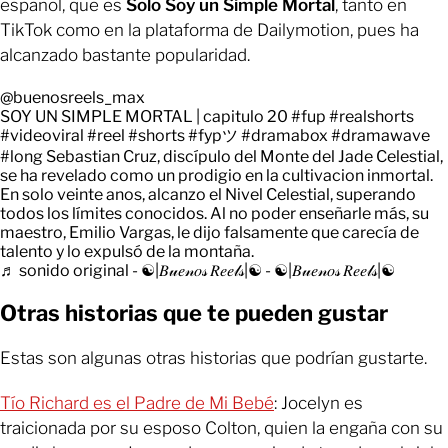
español, que es
Solo Soy un Simple Mortal
, tanto en
TikTok como en la plataforma de Dailymotion, pues ha
alcanzado bastante popularidad.
@buenosreels_max
SOY UN SIMPLE MORTAL | capitulo 20
#fup
#realshorts
#videoviral
#reel
#shorts
#fypツ
#dramabox
#dramawave
#long
Sebastian Cruz, discípulo del Monte del Jade Celestial,
se ha revelado como un prodigio en la cultivacion inmortal.
En solo veinte anos, alcanzo el Nivel Celestial, superando
todos los límites conocidos. Al no poder enseñarle más, su
maestro, Emilio Vargas, le dijo falsamente que carecía de
talento y lo expulsó de la montaña.
♬ sonido original - ☯|𝐵𝓊𝑒𝓃𝑜𝓈 𝑅𝑒𝑒𝓁𝓈|☯ - ☯|𝐵𝓊𝑒𝓃𝑜𝓈 𝑅𝑒𝑒𝓁𝓈|☯
Otras historias que te pueden gustar
Estas son algunas otras historias que podrían gustarte.
Tío Richard es el Padre de Mi Bebé
: Jocelyn es
traicionada por su esposo Colton, quien la engaña con su