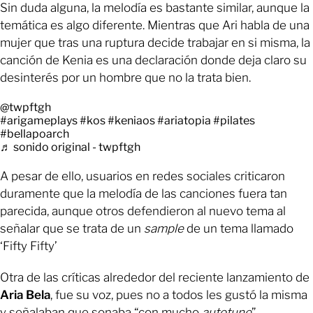
Sin duda alguna, la melodía es bastante similar, aunque la
temática es algo diferente. Mientras que Ari habla de una
mujer que tras una ruptura decide trabajar en si misma, la
canción de Kenia es una declaración donde deja claro su
desinterés por un hombre que no la trata bien.
@twpftgh
#arigameplays
#kos
#keniaos
#ariatopia
#pilates
#bellapoarch
♬ sonido original - twpftgh
A pesar de ello, usuarios en redes sociales criticaron
duramente que la melodía de las canciones fuera tan
parecida, aunque otros defendieron al nuevo tema al
señalar que se trata de un
sample
de un tema llamado
‘Fifty Fifty’
Otra de las críticas alrededor del reciente lanzamiento de
Aria
Bela
, fue su voz, pues no a todos les gustó la misma
y señalaban que sonaba “con mucho
autotune
”,