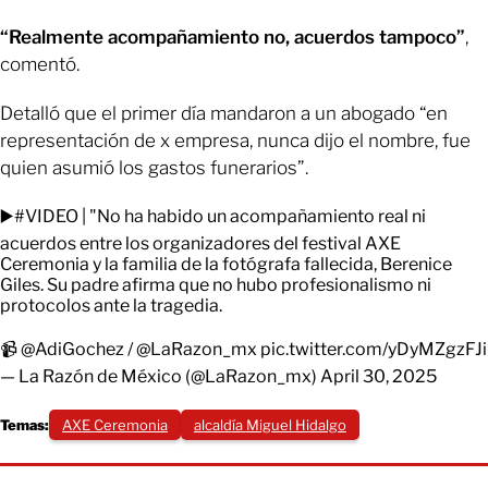
“Realmente acompañamiento no, acuerdos tampoco”
,
comentó.
Detalló que el primer día mandaron a un abogado “en
representación de x empresa, nunca dijo el nombre, fue
quien asumió los gastos funerarios”.
▶️
#VIDEO
| "No ha habido un acompañamiento real ni
acuerdos entre los organizadores del festival AXE
Ceremonia y la familia de la fotógrafa fallecida, Berenice
Giles. Su padre afirma que no hubo profesionalismo ni
protocolos ante la tragedia.
📹
@AdiGochez
/
@LaRazon_mx
pic.twitter.com/yDyMZgzFJi
— La Razón de México (@LaRazon_mx)
April 30, 2025
Temas:
AXE Ceremonia
alcaldía Miguel Hidalgo