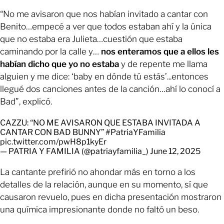
“No me avisaron que nos habían invitado a cantar con
Benito…empecé a ver que todos estaban ahí y la única
que no estaba era Julieta…cuestión que estaba
caminando por la calle y…
nos enteramos que a ellos les
habían dicho que yo no estaba
y de repente me llama
alguien y me dice: ‘baby en dónde tú estás’...entonces
llegué dos canciones antes de la canción…ahí lo conocí a
Bad”, explicó.
CAZZU: “NO ME AVISARON QUE ESTABA INVITADA A
CANTAR CON BAD BUNNY”
#PatriaYFamilia
pic.twitter.com/pwH8p1kyEr
— PATRIA Y FAMILIA (@patriayfamilia_)
June 12, 2025
La cantante prefirió no ahondar más en torno a los
detalles de la relación, aunque en su momento, sí que
causaron revuelo, pues en dicha presentación mostraron
una química impresionante donde no faltó un beso.