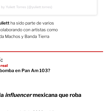
by Yuliett Torres (@yuliett.torres)
uliett
ha sido parte de varios
 colaborando con artistas como
da Machos y Banda Tierra
:
 real
a bomba en Pan Am 103?
la
influencer
mexicana que roba