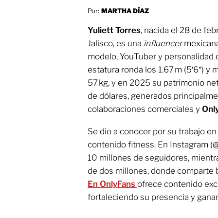
Por:
MARTHA DÍAZ
Yuliett Torres
, nacida el 28 de fe
Jalisco, es una
influencer
mexicana 
modelo, YouTuber y personalidad 
estatura ronda los 1.67 m (5′6″) 
57 kg, y en 2025 su patrimonio net
de dólares, generados principalme
colaboraciones comerciales y
Onl
Se dio a conocer por su trabajo e
contenido fitness. En Instagram (@
10 millones de seguidores, mient
de dos millones, donde comparte ba
En OnlyFans
ofrece contenido excl
fortaleciendo su presencia y gana