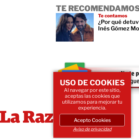
TE RECOMENDAMOS
Te contamos
¿Por qué detuv
Inés Gómez Mo
USO DE COOKIES
Al navegar por este sitio,
aceptas las cookies que
utilizamos para mejorar tu
experiencia.
Acepto Cookies
Aviso de privacidad