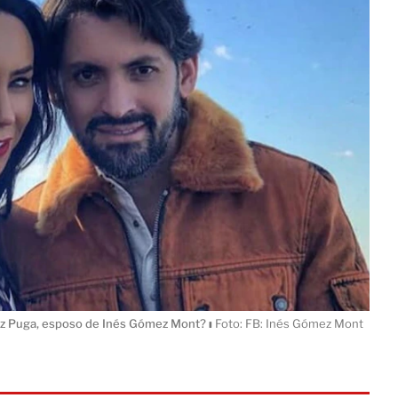
rez Puga, esposo de Inés Gómez Mont?
ı
Foto: FB: Inés Gómez Mont