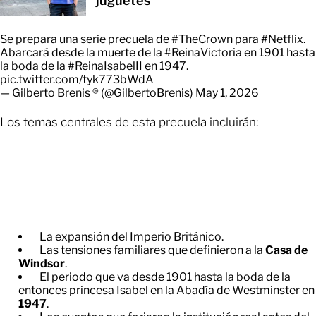
juguetes
Se prepara una serie precuela de
#TheCrown
para
#Netflix
.
Abarcará desde la muerte de la
#ReinaVictoria
en 1901 hasta
la boda de la
#ReinaIsabelII
en 1947.
pic.twitter.com/tyk773bWdA
— Gilberto Brenis ® (@GilbertoBrenis)
May 1, 2026
Los temas centrales de esta precuela incluirán:
La expansión del Imperio Británico.
Las tensiones familiares que definieron a la
Casa de
Windsor
.
El periodo que va desde 1901 hasta la boda de la
entonces princesa Isabel en la Abadía de Westminster en
1947
.