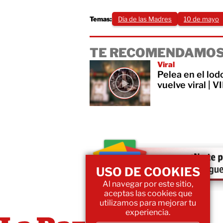
Temas:
Día de las Madres
10 de mayo
TE RECOMENDAMOS
Viral
Pelea en el lod
vuelve viral | 
USO DE COOKIES
Al navegar por este sitio,
aceptas las cookies que
utilizamos para mejorar tu
experiencia.