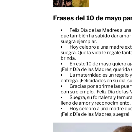
Frases del 10 de mayo para
Feliz Día de las Madres a una
que también ha sabido dar amor y
suegra ejemplar.
Hoy celebro a una madre ext
suegra. Que la vida le regale tan
brinda.
En este 10 de mayo quiero ag
¡Feliz Día de las Madres, querida
La maternidad es un regalo y 
entrega. ¡Felicidades en su día, s
Gracias por abrirme las puer
con su ejemplo. ¡Feliz Día de las
Suegra, su fortaleza y ternur
lleno de amor y reconocimiento.
Hoy celebro a una madre que
¡Feliz Día de las Madres, suegra!