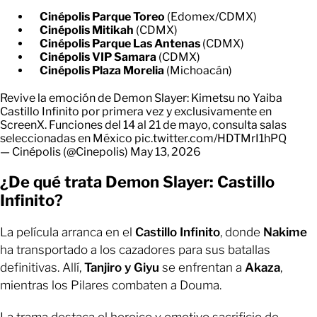
Cinépolis Parque Toreo
(Edomex/CDMX)
Cinépolis Mitikah
(CDMX)
Cinépolis Parque Las Antenas
(CDMX)
Cinépolis VIP Samara
(CDMX)
Cinépolis Plaza Morelia
(Michoacán)
Revive la emoción de Demon Slayer: Kimetsu no Yaiba
Castillo Infinito por primera vez y exclusivamente en
ScreenX. Funciones del 14 al 21 de mayo, consulta salas
seleccionadas en México
pic.twitter.com/HDTMrI1hPQ
— Cinépolis (@Cinepolis)
May 13, 2026
¿De qué trata Demon Slayer: Castillo
Infinito?
La película arranca en el
Castillo Infinito
, donde
Nakime
ha transportado a los cazadores para sus batallas
definitivas. Allí,
Tanjiro y Giyu
se enfrentan a
Akaza
,
mientras los Pilares combaten a Douma.
La trama destaca el heroico y emotivo sacrificio de