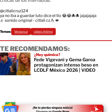
críticas de los internautas.
@citlalicruz124
ya no iba a guardar luto dice el tío 😂😂🐙🐙 jajajajaja
♬ sonido original - citlali cz.🫰💋
Temas:
Veracruz
video íntimo
TE RECOMENDAMOS:
¿Hay química?
Fede Vigevani y Gema Garoa
protagonizan intenso beso en
LCDLF México 2026 | VIDEO