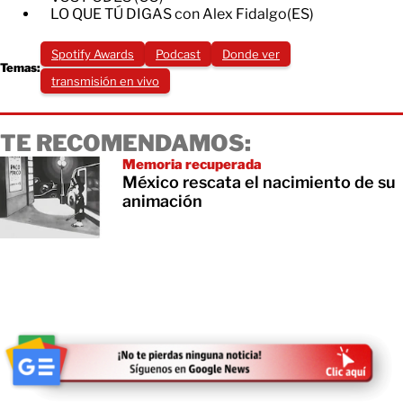
LO QUE TÚ DIGAS con Alex Fidalgo(ES)
Spotify Awards
Podcast
Donde ver
Temas:
transmisión en vivo
TE RECOMENDAMOS:
Memoria recuperada
México rescata el nacimiento de su
animación