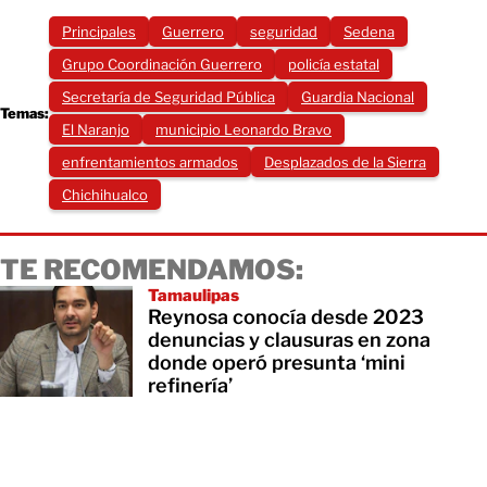
Principales
Guerrero
seguridad
Sedena
Grupo Coordinación Guerrero
policía estatal
Secretaría de Seguridad Pública
Guardia Nacional
Temas:
El Naranjo
municipio Leonardo Bravo
enfrentamientos armados
Desplazados de la Sierra
Chichihualco
TE RECOMENDAMOS:
Tamaulipas
Reynosa conocía desde 2023
denuncias y clausuras en zona
donde operó presunta ‘mini
refinería’