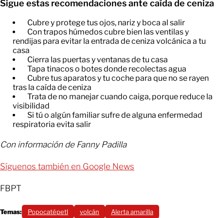
Sigue estas recomendaciones ante caída de ceniza
Cubre y protege tus ojos, nariz y boca al salir
Con trapos húmedos cubre bien las ventilas y
rendijas para evitar la entrada de ceniza volcánica a tu
casa
Cierra las puertas y ventanas de tu casa
Tapa tinacos o botes donde recolectas agua
Cubre tus aparatos y tu coche para que no se rayen
tras la caída de ceniza
Trata de no manejar cuando caiga, porque reduce la
visibilidad
Si tú o algún familiar sufre de alguna enfermedad
respiratoria evita salir
Con información de Fanny Padilla
Síguenos también en Google News
FBPT
Temas:
Popocatépetl
volcán
Alerta amarilla