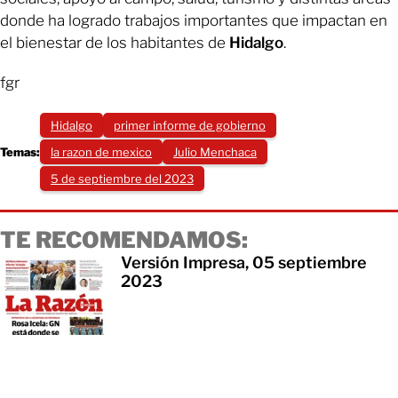
donde ha logrado trabajos importantes que impactan en
el bienestar de los habitantes de
Hidalgo
.
fgr
Hidalgo
primer informe de gobierno
Temas:
la razon de mexico
Julio Menchaca
5 de septiembre del 2023
TE RECOMENDAMOS:
Versión Impresa, 05 septiembre
2023