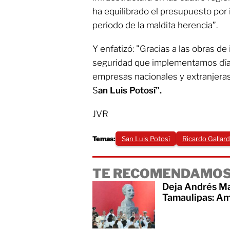
ha equilibrado el presupuesto por i
periodo de la maldita herencia”.
Y enfatizó: "Gracias a las obras de 
seguridad que implementamos día 
empresas nacionales y extranjeras 
S
an Luis Potosí”.
JVR
Temas:
San Luis Potosí
Ricardo Gallar
TE RECOMENDAMOS
Deja Andrés Ma
Tamaulipas: Amé