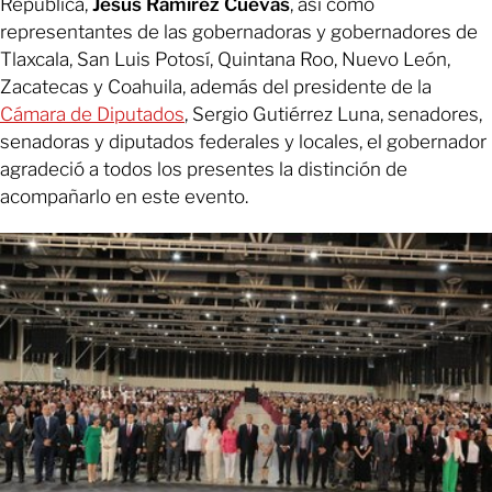
República,
Jesús Ramírez Cuevas
, así como
representantes de las gobernadoras y gobernadores de
Tlaxcala, San Luis Potosí, Quintana Roo, Nuevo León,
Zacatecas y Coahuila, además del presidente de la
Cámara de Diputados
, Sergio Gutiérrez Luna, senadores,
senadoras y diputados federales y locales, el gobernador
agradeció a todos los presentes la distinción de
acompañarlo en este evento.