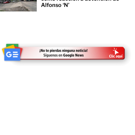
Alfonso ‘N’