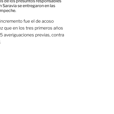
os de los presuntos responsables
n Saravia se entregaron en las
Campeche.
 incremento fue el de acoso
ez que en los tres primeros años
85 averiguaciones previas, contra
.