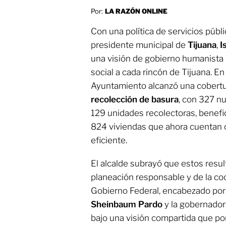
Por:
LA RAZÓN ONLINE
Con una política de servicios públ
presidente municipal de
Tijuana
,
I
una visión de gobierno humanista q
social a cada rincón de Tijuana. E
Ayuntamiento alcanzó una cobertur
recolección de basura
, con 327 nu
129 unidades recolectoras, benefi
824 viviendas que ahora cuentan co
eficiente.
El alcalde subrayó que estos resu
planeación responsable y de la c
Gobierno Federal, encabezado por
Sheinbaum
Pardo
y la gobernado
bajo una visión compartida que po