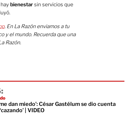
o hay
bienestar
sin servicios que
luyó.
pp
. En La Razón enviamos a tu
ico y el mundo. Recuerda que una
La Razón.
:
ado
 me dan miedo’: César Gastélum se dio cuenta
‘cazando’ | VIDEO