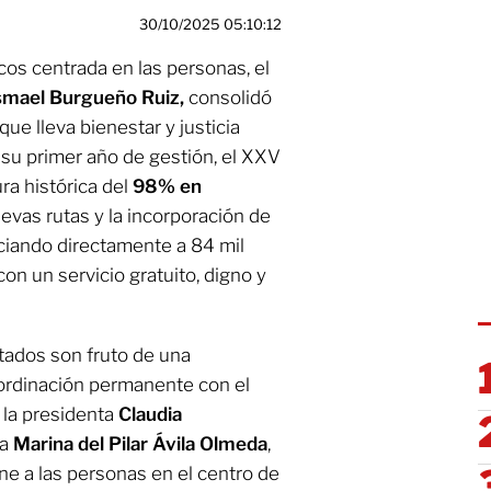
30/10/2025 05:10:12
icos centrada en las personas, el
smael
Burgueño Ruiz,
consolidó
ue lleva bienestar y justicia
n su primer año de gestión, el XXV
a histórica del
98% en
evas rutas y la incorporación de
ciando directamente a 84 mil
n un servicio gratuito, digno y
ltados son fruto de una
oordinación permanente con el
 la presidenta
Claudia
ra
Marina del Pilar Ávila
Olmeda
,
ne a las personas en el centro de