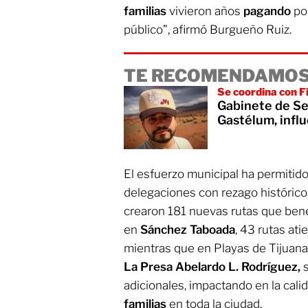
familias
vivieron años
pagando
por
público”, afirmó Burgueño Ruiz.
TE RECOMENDAMOS
Se coordina con F
Gabinete de Se
Gastélum, infl
El esfuerzo municipal ha permitido
delegaciones con rezago histórico
crearon 181 nuevas rutas que bene
en
Sánchez Taboada
, 43 rutas at
mientras que en Playas de Tijuana
La Presa Abelardo L. Rodríguez,
adicionales, impactando en la cali
familias
en toda la ciudad.