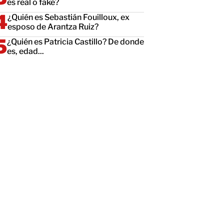
es real o fake?
¿Quién es Sebastián Fouilloux, ex
esposo de Arantza Ruiz?
¿Quién es Patricia Castillo? De donde
es, edad...