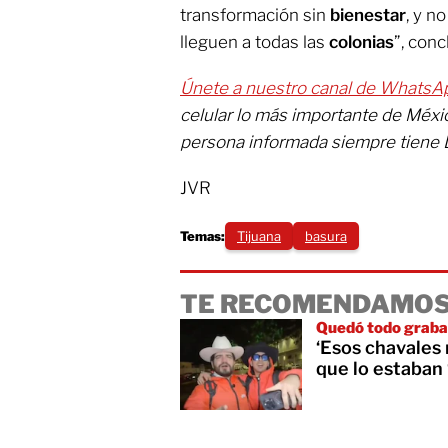
transformación sin
bienestar
, y n
lleguen a todas las
colonias
”, conc
Únete a nuestro canal de WhatsA
celular lo más importante de Méx
persona informada siempre tiene 
JVR
Temas:
Tijuana
basura
TE RECOMENDAMOS
Quedó todo grab
‘Esos chavales
que lo estaban 