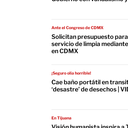
Ante el Congreso de CDMX
Solicitan presupuesto para 
servicio de limpia median
en CDMX
¡Seguro olía horrible!
Cae baño portátil en transi
‘desastre’ de desechos | V
En Tijuana
Visión humanista inspira a 