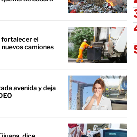
fortalecer el
te nuevos camiones
tada avenida y deja
IDEO
Tijuana, dice