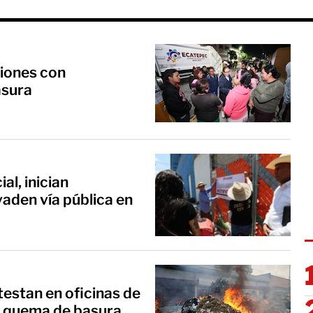
iones con
asura
al, inician
vaden vía pública en
testan en oficinas de
y quema de basura