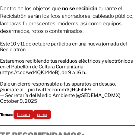
Dentro de los objetos que
no se recibirán
durante el
Reciclatrón serán los fcos ahorradores, cableado público,
lámparas fluorescentes, módems, así como equipos
desarmados, rotos o contaminados.
Este 10 y 11 de octubre participa en una nueva jornada del
Reciclatrón.
Estaremos recibiendo tus residuos eléctricos y electrónicos
en el Pabellón de Cultura Comunitaria
(
https://t.co/wd4QK144eB
), de 9 a 16 h.
Dale un cierre responsable a tus aparatos en desuso.
¡Súmate al…
pic.twitter.com/h1QHsEihF9
— Secretaría del Medio Ambiente (@SEDEMA_CDMX)
October 9, 2025
Temas:
basura
cdmx