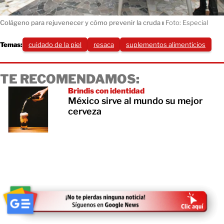
Colágeno para rejuvenecer y cómo prevenir la cruda
ı
Foto: Especial
Temas:
cuidado de la piel
resaca
suplementos alimenticios
TE RECOMENDAMOS:
Brindis con identidad
México sirve al mundo su mejor
cerveza