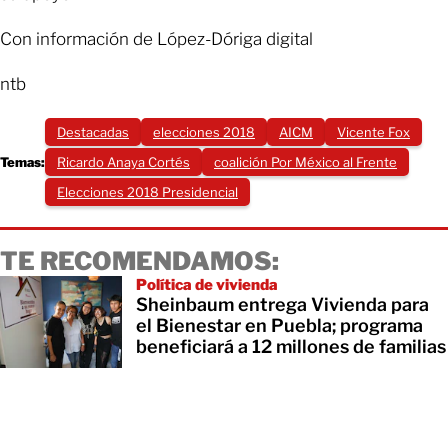
Con información de López-Dóriga digital
ntb
Destacadas
elecciones 2018
AICM
Vicente Fox
Temas:
Ricardo Anaya Cortés
coalición Por México al Frente
Elecciones 2018 Presidencial
TE RECOMENDAMOS:
Política de vivienda
Sheinbaum entrega Vivienda para
el Bienestar en Puebla; programa
beneficiará a 12 millones de familias