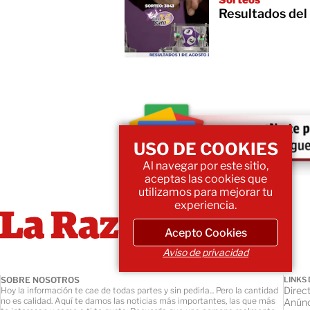
Sorteos
Resultados del
USO DE COOKIES
Al navegar por este sitio,
aceptas las cookies que
utilizamos para mejorar tu
experiencia.
Acepto Cookies
Aviso de privacidad
SOBRE NOSOTROS
LINKS 
Direct
Hoy la información te cae de todas partes y sin pedirla... Pero la cantidad
no es calidad. Aquí te damos las noticias más importantes, las que más
Anúnc