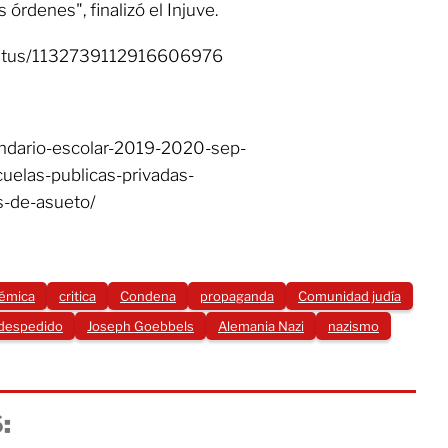
 órdenes", finalizó el Injuve.
status/1132739112916606976
endario-escolar-2019-2020-sep-
elas-publicas-privadas-
s-de-asueto/
émica
critica
Condena
propaganda
Comunidad judía
despedido
Joseph Goebbels
Alemania Nazi
nazismo
: