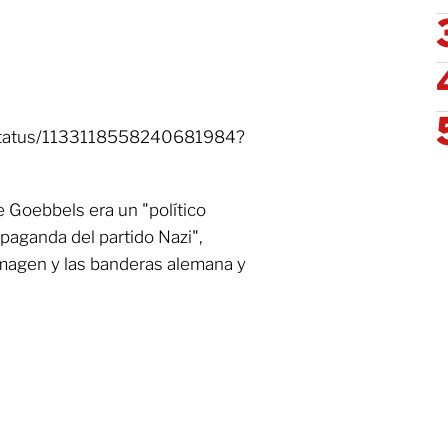
g/status/1133118558240681984?
e Goebbels era un "político
paganda del partido Nazi",
agen y las banderas alemana y