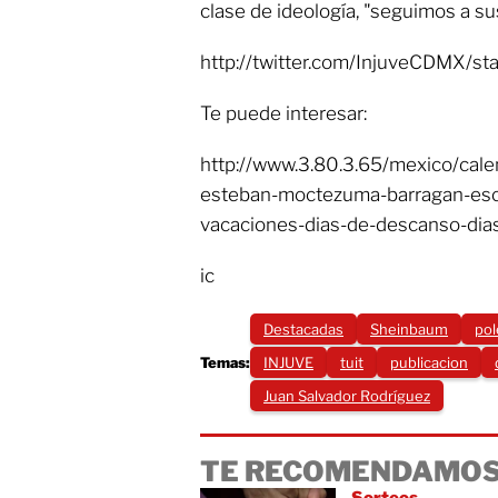
clase de ideología, "seguimos a sus
http://twitter.com/InjuveCDMX/
Te puede interesar:
http://www.3.80.3.65/mexico/cal
esteban-moctezuma-barragan-escu
vacaciones-dias-de-descanso-dia
ic
Destacadas
Sheinbaum
pol
Temas:
INJUVE
tuit
publicacion
Juan Salvador Rodríguez
TE RECOMENDAMOS