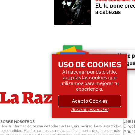
EU le pone pre
a cabezas
USO DE COOKIES
Al navegar por este sitio,
aceptas las cookies que
utilizamos para mejorar tu
experiencia.
Acepto Cookies
Aviso de privacidad
SOBRE NOSOTROS
LINKS 
Direct
Hoy la información te cae de todas partes y sin pedirla... Pero la cantidad
no es calidad. Aquí te damos las noticias más importantes, las que más
Anúnc