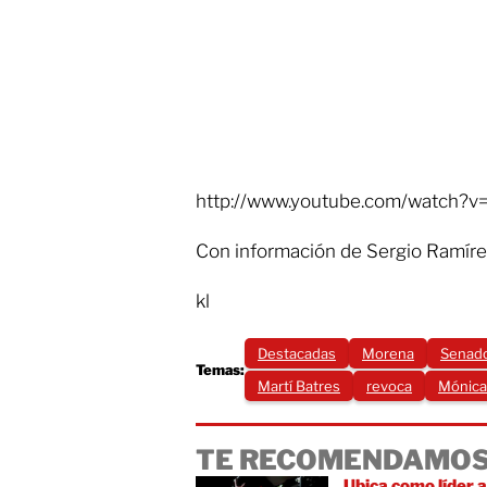
http://www.youtube.com/watch?v
Con información de Sergio Ramíre
kl
Destacadas
Morena
Senad
Temas:
Martí Batres
revoca
Mónica
TE RECOMENDAMOS
Ubica como líder a