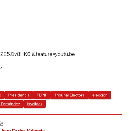
=ZE5J1v8HK6I&feature=youtu.be
z
o
Presidencia
TEPJF
Tribunal Electoral
elección
 Fernández
invalidez
:
 Juan Carlos Valencia