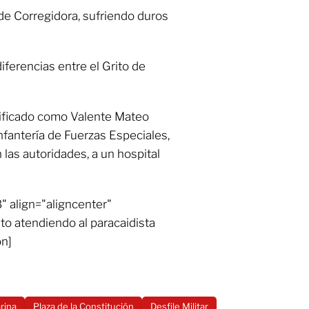
 de Corregidora, sufriendo duros
iferencias entre el Grito de
tificado como Valente Mateo
fantería de Fuerzas Especiales,
 las autoridades, a un hospital
 align="aligncenter"
to atendiendo al paracaidista
on]
rina
Plaza de la Constitución
Desfile Militar