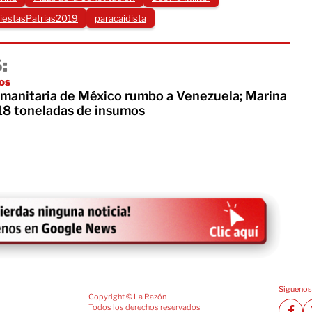
iestasPatrias2019
paracaidista
:
os
manitaria de México rumbo a Venezuela; Marina
18 toneladas de insumos
Siguenos
Copyright © La Razón
Todos los derechos reservados