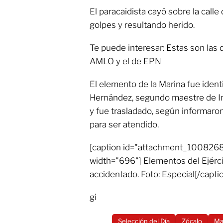
El paracaidista cayó sobre la calle
golpes y resultando herido.
Te puede interesar: Estas son las d
AMLO y el de EPN
El elemento de la Marina fue iden
Hernández, segundo maestre de In
y fue trasladado, según informaron
para ser atendido.
[caption id="attachment_1008268"
width="696"] Elementos del Ejérci
accidentado. Foto: Especial[/capti
gi
Selección del Día
Zócalo
Ma