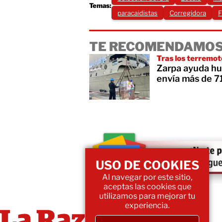
Temas:
paracaidistas
Corregidora
F
TE RECOMENDAMOS
Tras los terremot
Zarpa ayuda hu
envía más de 7
USO DE COOKIES
Al navegar por este sitio,
aceptas las cookies que
utilizamos para mejorar tu
experiencia.