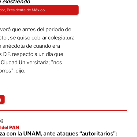
e existiendo
or, Presidente de México
veró que antes del periodo de
or, se quiso cobrar colegiatura
a anécdota de cuando era
 D.F. respecto a un día que
Ciudad Universitaria; "nos
ros", dijo.
i
:
l del PAN
za con la UNAM, ante ataques “autoritarios”: