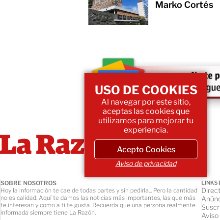
Marko Cortés
USO DE COOKIES
Al navegar por este sitio,
aceptas las cookies que
utilizamos para mejorar tu
experiencia.
Acepto Cookies
Aviso de privacidad
SOBRE NOSOTROS
LINKS 
Direct
Hoy la información te cae de todas partes y sin pedirla... Pero la cantidad
no es calidad. Aquí te damos las noticias más importantes, las que más
Anúnc
te interesan y como a ti te gusta. Recuerda que una persona realmente
Suscr
informada siempre tiene La Razón.
Aviso