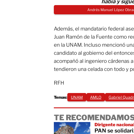
había y sigu
Andrés Manuel López Obrad
Además, el mandatario federal ase
Juan Ramón de la Fuente como rect
en la UNAM. Incluso mencionó un
candidato al gobierno del entonces
acompañó al ingeniero cárdenas a 
tendieron una celada con todo y por
RFH
Temas:
UNAM
AMLO
Gabriel Quadr
TE RECOMENDAMOS
Dirigente naciona
PAN se solidari