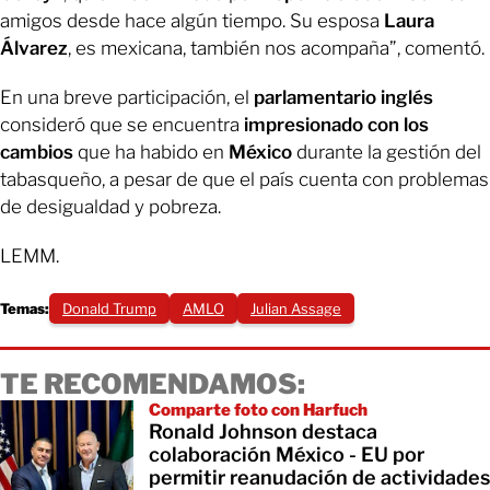
amigos desde hace algún tiempo. Su esposa
Laura
Álvarez
, es mexicana, también nos acompaña”, comentó.
En una breve participación, el
parlamentario inglés
consideró que se encuentra
impresionado con los
cambios
que ha habido en
México
durante la gestión del
tabasqueño, a pesar de que el país cuenta con problemas
de desigualdad y pobreza.
LEMM.
Temas:
Donald Trump
AMLO
Julian Assage
TE RECOMENDAMOS:
Comparte foto con Harfuch
Ronald Johnson destaca
colaboración México - EU por
permitir reanudación de actividades