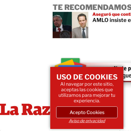
TE RECOMENDAMOS
Aseguró que cont
AMLO insiste e
USO DE COOKIES
Al navegar por este sitio,
aceptas las cookies que
utilizamos para mejorar tu
experiencia.
Acepto Cookies
Aviso de privacidad