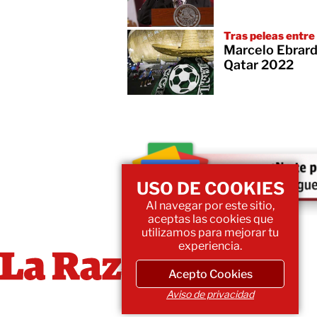
Tras peleas entre
Marcelo Ebrard
Qatar 2022
USO DE COOKIES
Al navegar por este sitio,
aceptas las cookies que
utilizamos para mejorar tu
experiencia.
Acepto Cookies
Aviso de privacidad