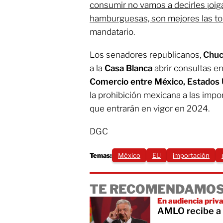
consumir no vamos a decirles ¡oi
hamburguesas, son mejores las to
mandatario.
Los senadores republicanos,
Chuc
a la
Casa Blanca
abrir consultas e
Comercio entre México, Estados
la prohibición mexicana a las imp
que entrarán en vigor en 2024.
DGC
Temas:
México
EU
importación
TE RECOMENDAMOS
En audiencia pri
AMLO recibe a 