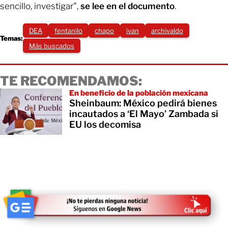
sencillo, investigar",
se lee en el documento
.
DEA
fentanilo
chapo
ivan
archivaldo
Temas:
Más buscados
TE RECOMENDAMOS:
En beneficio de la población mexicana
Sheinbaum: México pedirá bienes
incautados a ‘El Mayo’ Zambada si
EU los decomisa