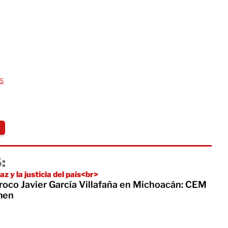
s
:
z y la justicia del país<br>
rroco Javier García Villafaña en Michoacán: CEM
men