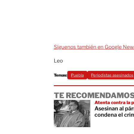
Síguenos también en Google New
Leo
Temas:
Puebla
Periodistas asesinados
TE RECOMENDAMOS
Atenta contra la pa
Asesinan al pá
condena el cri