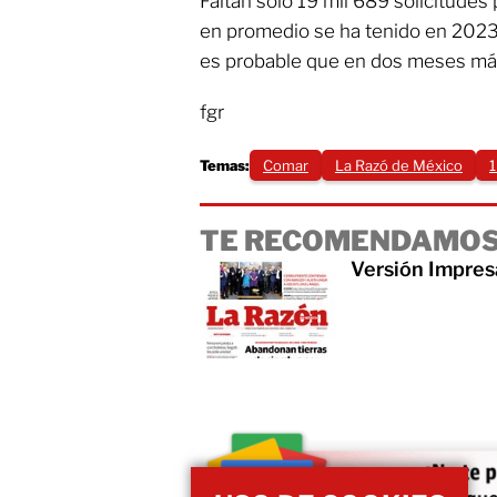
Faltan solo 19 mil 689 solicitudes 
en promedio se ha tenido en 2023,
es probable que en dos meses má
fgr
Temas:
Comar
La Razó de México
1
TE RECOMENDAMOS
Versión Impres