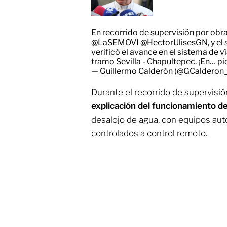
En recorrido de supervisión por obra
@LaSEMOVI
@HectorUlisesGN
, y e
verificó el avance en el sistema de v
tramo Sevilla - Chapultepec. ¡En…
pi
— Guillermo Calderón (@GCalderon
Durante el recorrido de supervisión
explicación del funcionamiento d
desalojo de agua, con equipos au
controlados a control remoto.