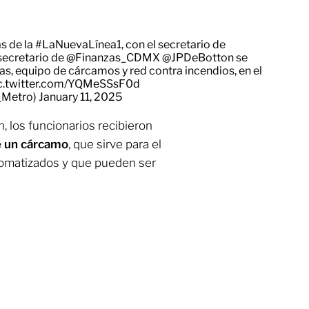
s de la
#LaNuevaLínea1
, con el secretario de
l secretario de
@Finanzas_CDMX
@JPDeBotton
se
ías, equipo de cárcamos y red contra incendios, en el
c.twitter.com/YQMeSSsF0d
_Metro)
January 11, 2025
, los funcionarios recibieron
e un cárcamo
, que sirve para el
tomatizados y que pueden ser