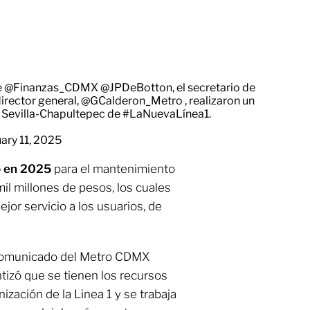
e
@Finanzas_CDMX
@JPDeBotton
, el secretario de
director general,
@GCalderon_Metro
, realizaron un
o Sevilla-Chapultepec de
#LaNuevaLínea1
.
ary 11, 2025
o en 2025
para el mantenimiento
mil millones de pesos, los cuales
jor servicio a los usuarios, de
 comunicado del Metro CDMX
tizó que se tienen los recursos
ización de la Linea 1 y se trabaja