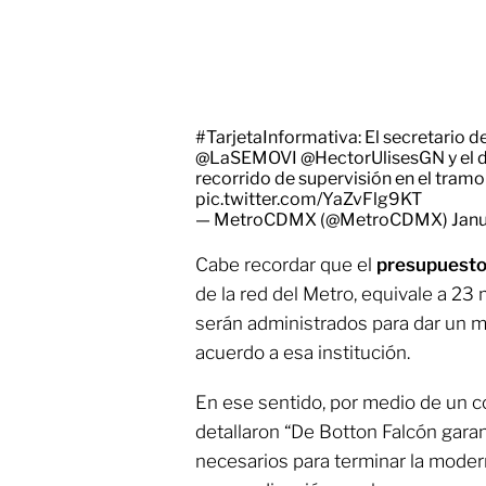
#TarjetaInformativa
: El secretario d
@LaSEMOVI
@HectorUlisesGN
y el 
recorrido de supervisión en el tram
pic.twitter.com/YaZvFlg9KT
— MetroCDMX (@MetroCDMX)
Janu
Cabe recordar que el
presupuest
de la red del Metro, equivale a 23 
serán administrados para dar un me
acuerdo a esa institución.
En ese sentido, por medio de un
detallaron “De Botton Falcón garan
necesarios para terminar la modern