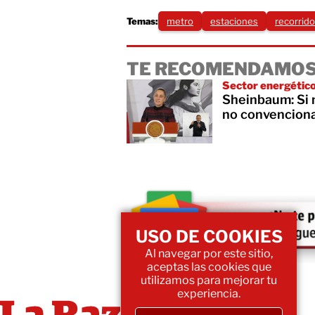
Temas:
metro
estaciones
recorrido
TE RECOMENDAMOS
Sector energétic
Sheinbaum: Si n
no convencional
USO DE COOKIES
Al navegar por este sitio,
aceptas las cookies que
utilizamos para mejorar tu
experiencia.