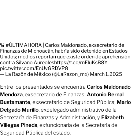
🚨
#ÚLTIMAHORA
| Carlos Maldonado, exsecretario de
Finanzas de Michoacán, habría sido detenido en Estados
Unidos; medios reportan que existe orden de aprehensión
contra Silvano Aureoles
https://t.co/rnEluKsB8Y
pic.twitter.com/EnUvGRDVP8
— La Razón de México (@LaRazon_mx)
March 1, 2025
Entre los presentados se encuentra
Carlos Maldonado
Mendoza
, exsecretario de Finanzas;
Antonio Bernal
Bustamante
, exsecretario de Seguridad Pública;
Mario
Delgado Murillo
, exdelegado administrativo de la
Secretaría de Finanzas y Administración, y
Elizabeth
Villegas Pineda
, exfuncionaria de la Secretaría de
Seguridad Pública del estado.