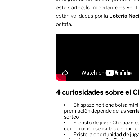
este sorteo, lo importante es verif
están validadas por la
Lotería Nac
estafa.
4 curiosidades sobre el C
Chispazo no tiene bolsa míni
premiación depende de las
vent
sorteo
El costo de jugar Chispazo e
combinación sencilla de 5 númer
Existe la oportunidad de jug