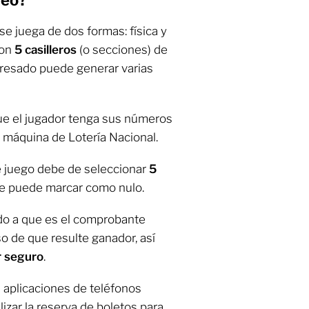
se juega de dos formas: física y
con
5 casilleros
(o secciones) de
eresado puede generar varias
que el jugador tenga sus números
 máquina de Lotería Nacional.
e juego debe de seleccionar
5
 se puede marcar como nulo.
do a que es el comprobante
so de que resulte ganador, así
r seguro
.
s aplicaciones de teléfonos
izar la reserva de boletos para