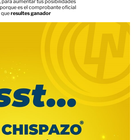
, para aumentar tus posibilidades
 porque es el comprobante oficial
e que
resultes ganador