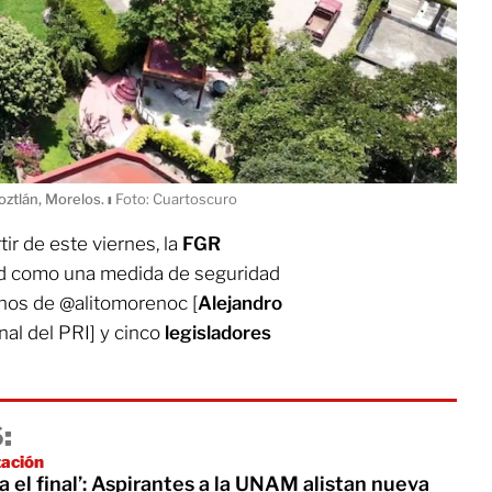
ztlán, Morelos.
ı
Foto: Cuartoscuro
tir de este viernes, la
FGR
ad como una medida de seguridad
anos de @alitomorenoc [
Alejandro
onal del PRI] y cinco
legisladores
:
zación
 el final’: Aspirantes a la UNAM alistan nueva