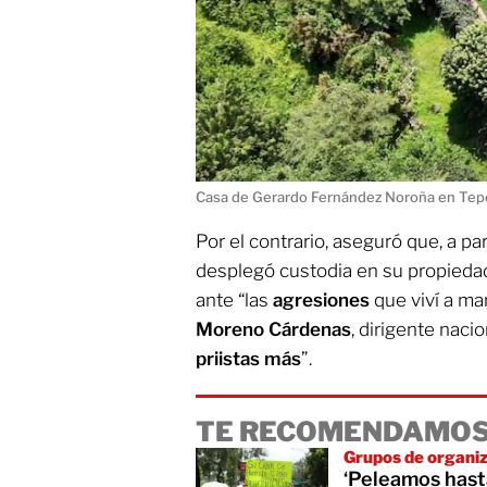
Casa de Gerardo Fernández Noroña en Tepo
Por el contrario, aseguró que, a par
desplegó custodia en su propied
ante “las
agresiones
que viví a m
Moreno Cárdenas
, dirigente naci
priistas más
”.
TE RECOMENDAMOS
Grupos de organi
‘Peleamos hasta