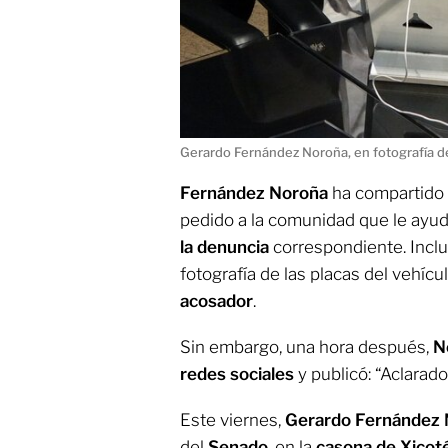
Gerardo Fernández Noroña, en fotografía d
Fernández Noroña
ha compartido 
pedido a la comunidad que le ayude
la denuncia
correspondiente. Incl
fotografía de las placas del vehícul
acosador
.
Sin embargo, una hora después,
N
redes sociales
y publicó: “Aclarado
Este viernes,
Gerardo Fernández
del
Senado
, en la
casona de Xicot