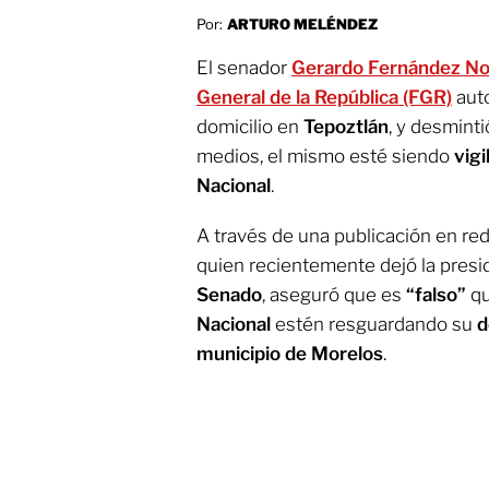
Por:
ARTURO MELÉNDEZ
El senador
Gerardo Fernández N
General de la República (FGR)
auto
domicilio en
Tepoztlán
, y desmint
medios, el mismo esté siendo
vig
Nacional
.
A través de una publicación en re
quien recientemente dejó la presi
Senado
, aseguró que es
“falso”
qu
Nacional
estén resguardando su
d
municipio de Morelos
.