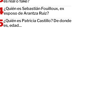
es real o fake?
¿Quién es Sebastián Fouilloux, ex
esposo de Arantza Ruiz?
¿Quién es Patricia Castillo? De donde
es, edad...