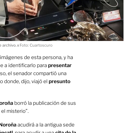
e archivo.
ı
Foto: Cuartoscuro
imágenes de esta persona, y ha
 a identificarlo para
presentar
uso, el senador compartió una
o donde, dijo, viajó el
presunto
oroña
borró la publicación de sus
 el misterio”.
 Noroña
acudirá a la antigua sede
éncatl
, para acudir a una
cita de la