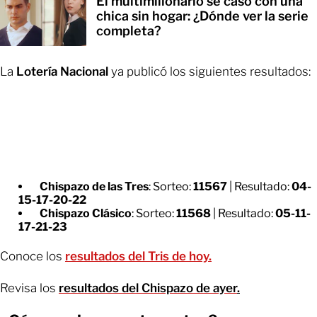
El multimillonario se casó con una
chica sin hogar: ¿Dónde ver la serie
completa?
La
Lotería Nacional
ya publicó los siguientes resultados:
Chispazo de las Tres
: Sorteo:
11567
| Resultado:
04-
15-17-20-22
Chispazo Clásico
: Sorteo:
11568
| Resultado:
05-11-
17-21-23
Conoce los
resultados del Tris de hoy.
Revisa los
resultados del Chispazo de ayer
.