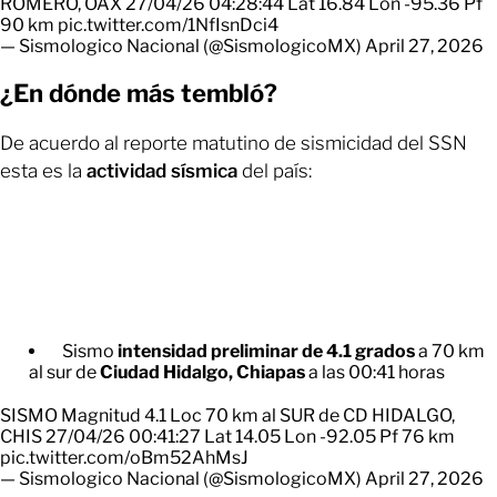
ROMERO, OAX 27/04/26 04:28:44 Lat 16.84 Lon -95.36 Pf
90 km
pic.twitter.com/1NfIsnDci4
— Sismologico Nacional (@SismologicoMX)
April 27, 2026
¿En dónde más tembló?
De acuerdo al reporte matutino de sismicidad del SSN
esta es la
actividad sísmica
del país:
Sismo
intensidad preliminar de 4.1 grados
a 70 km
al sur de
Ciudad Hidalgo, Chiapas
a las 00:41 horas
SISMO Magnitud 4.1 Loc 70 km al SUR de CD HIDALGO,
CHIS 27/04/26 00:41:27 Lat 14.05 Lon -92.05 Pf 76 km
pic.twitter.com/oBm52AhMsJ
— Sismologico Nacional (@SismologicoMX)
April 27, 2026