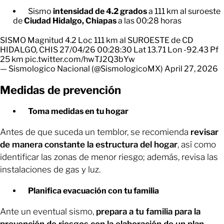
Sismo
intensidad de 4.2 grados
a 111 km al suroeste
de
Ciudad Hidalgo, Chiapas
a las 00:28 horas
SISMO Magnitud 4.2 Loc 111 km al SUROESTE de CD
HIDALGO, CHIS 27/04/26 00:28:30 Lat 13.71 Lon -92.43 Pf
25 km
pic.twitter.com/hwTJ2Q3bYw
— Sismologico Nacional (@SismologicoMX)
April 27, 2026
Medidas de prevención
Toma medidas en tu hogar
Antes de que suceda un temblor, se recomienda
revisar
de manera constante la estructura del hogar
, así como
identificar las zonas de menor riesgo; además, revisa las
instalaciones de gas y luz.
Planifica evacuación con tu familia
Ante un eventual sismo,
prepara a tu familia para la
prevención de riesgos con la elaboración de un plan
.