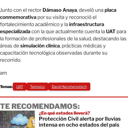
Junto con el rector
Dámaso Anaya
, develó una
placa
conmemorativa
por su visita y reconoció el
fortalecimiento académico y la
infraestructura
especializada
con la que actualmente cuenta la
UAT
para
la formación de profesionales de la salud, destacando las
áreas de
simulación clínica
, prácticas médicas y
capacitación tecnológica observadas durante su
recorrido.
am
Temas:
UAT
Tampico
David Kershenobich
TE RECOMENDAMOS:
¿En qué estados lloverá?
Protección Civil alerta por lluvias
intensa en ocho estados del país