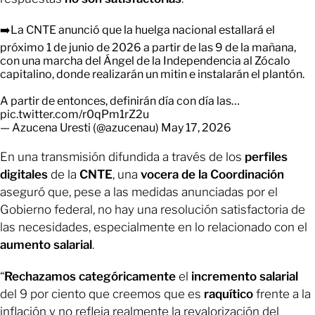
➡️La CNTE anunció que la huelga nacional estallará el
próximo 1 de junio de 2026 a partir de las 9 de la mañana,
con una marcha del Ángel de la Independencia al Zócalo
capitalino, donde realizarán un mitin e instalarán el plantón.
A partir de entonces, definirán día con día las…
pic.twitter.com/r0qPm1rZ2u
— Azucena Uresti (@azucenau)
May 17, 2026
En una transmisión difundida a través de los
perfiles
digitales
de la
CNTE
, una
vocera de la Coordinación
aseguró que, pese a las medidas anunciadas por el
Gobierno federal, no hay una resolución satisfactoria de
las necesidades, especialmente en lo relacionado con el
aumento salarial
.
“
Rechazamos categóricamente
el
incremento salarial
del 9 por ciento que creemos que es
raquítico
frente a la
inflación y no refleja realmente la revalorización del