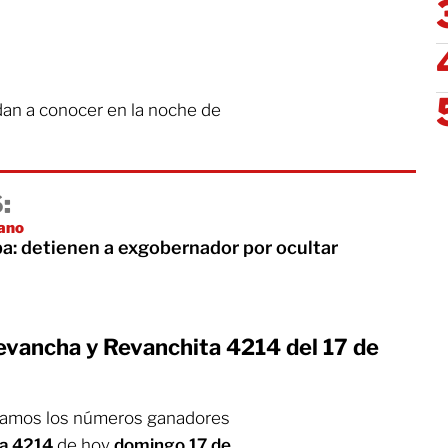
dan a conocer en la noche de
:
lano
a: detienen a exgobernador por ocultar
evancha y Revanchita 4214 del 17 de
tamos los números ganadores
ta 4214
de hoy
domingo 17 de