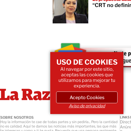
“CRT no definir
USO DE COOKIES
Al navegar por este sitio,
aceptas las cookies que
utilizamos para mejorar tu
experiencia.
Acepto Cookies
Aviso de privacidad
SOBRE NOSOTROS
LINKS 
Direct
Hoy la información te cae de todas partes y sin pedirla... Pero la cantidad
no es calidad. Aquí te damos las noticias más importantes, las que más
Anúnc
te interesan y como a ti te gusta. Recuerda que una persona realmente