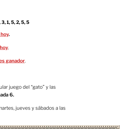
 3, 1, 5, 2, 5, 5
 hoy
.
 hoy
.
o es ganador
.
lar juego del “gato” y las
cada 6.
martes, jueves y sábados a las