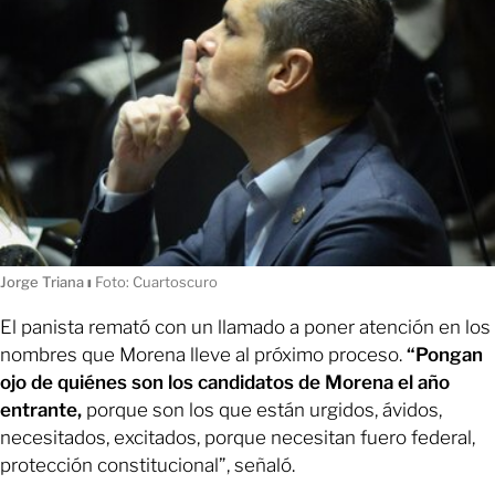
Jorge Triana
ı
Foto: Cuartoscuro
El panista remató con un llamado a poner atención en los
nombres que Morena lleve al próximo proceso.
“Pongan
ojo de quiénes son los candidatos de Morena el año
entrante,
porque son los que están urgidos, ávidos,
necesitados, excitados, porque necesitan fuero federal,
protección constitucional”, señaló.