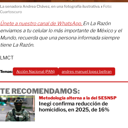
La senadora Andrea Chávez, en una fotografía ilustrativa.
ı
Foto:
Cuartoscuro
Únete a nuestro canal de WhatsApp.
En La Razón
enviamos a tu celular lo más importante de México y el
Mundo, recuerda que una persona informada siempre
tiene La Razón.
LMCT
Temas:
Acción Nacional (PAN)
andres manuel lopez beltran
TE RECOMENDAMOS:
Metodología alterna a la del SESNSP
Inegi confirma reducción de
homicidios, en 2025, de 16%