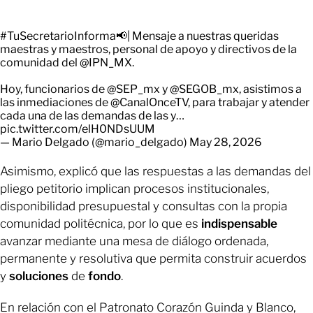
#TuSecretarioInforma
📢| Mensaje a nuestras queridas
maestras y maestros, personal de apoyo y directivos de la
comunidad del
@IPN_MX
.
Hoy, funcionarios de
@SEP_mx
y
@SEGOB_mx
, asistimos a
las inmediaciones de
@CanalOnceTV
, para trabajar y atender
cada una de las demandas de las y…
pic.twitter.com/elH0NDsUUM
— Mario Delgado (@mario_delgado)
May 28, 2026
Asimismo, explicó que las respuestas a las demandas del
pliego petitorio implican procesos institucionales,
disponibilidad presupuestal y consultas con la propia
comunidad politécnica, por lo que es
indispensable
avanzar mediante una mesa de diálogo ordenada,
permanente y resolutiva que permita construir acuerdos
y
soluciones
de
fondo
.
En relación con el Patronato Corazón Guinda y Blanco,