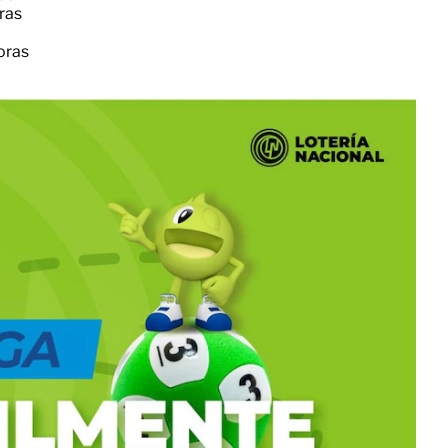
oras
horas