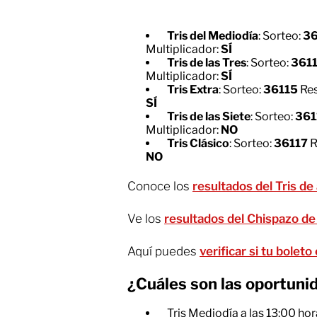
Tris del Mediodía
: Sorteo:
36
Multiplicador:
SÍ
Tris de las Tres
: Sorteo:
361
Multiplicador:
SÍ
Tris Extra
: Sorteo:
36115
Res
SÍ
Tris de las Siete
: Sorteo:
361
Multiplicador:
NO
Tris Clásico
: Sorteo:
36117
R
NO
Conoce los
resultados del Tris de
Ve los
resultados del Chispazo de
Aquí puedes
verificar si tu bolet
¿Cuáles son las oportuni
Tris Mediodía a las 13:00 ho