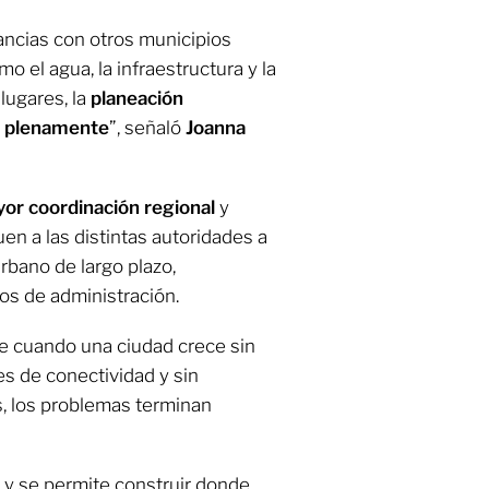
ancias con otros municipios
o el agua, la infraestructura y la
lugares, la
planeación
r plenamente
”, señaló
Joanna
or coordinación regional
y
n a las distintas autoridades a
urbano de largo plazo,
s de administración.
ue cuando una ciudad crece sin
res de conectividad y sin
s, los problemas terminan
s
y se permite construir donde