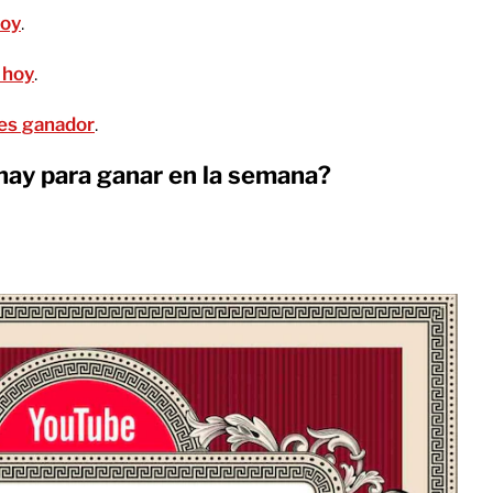
hoy
.
 hoy
.
o es ganador
.
ay para ganar en la semana?