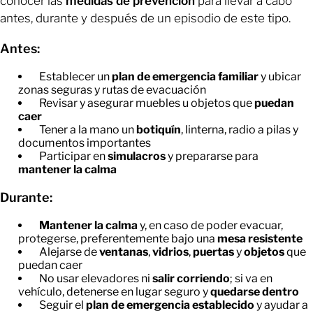
conocer las
medidas de prevención
para llevar a cabo
antes, durante y después de un episodio de este tipo.
Antes:
Establecer un
plan de emergencia familiar
y ubicar
zonas seguras y rutas de evacuación
Revisar y asegurar muebles u objetos que
puedan
caer
Tener a la mano un
botiquín
, linterna, radio a pilas y
documentos importantes
Participar en
simulacros
y prepararse para
mantener la calma
Durante:
Mantener la calma
y, en caso de poder evacuar,
protegerse, preferentemente bajo una
mesa resistente
Alejarse de
ventanas
,
vidrios
,
puertas
y
objetos
que
puedan caer
No usar elevadores ni
salir corriendo
; si va en
vehículo, detenerse en lugar seguro y
quedarse dentro
Seguir el
plan de emergencia establecido
y ayudar a