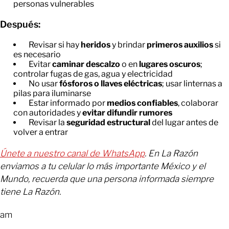
personas vulnerables
Después:
Revisar si hay
heridos
y brindar
primeros auxilios
si
es necesario
Evitar
caminar descalzo
o en
lugares oscuros
;
controlar fugas de gas, agua y electricidad
No usar
fósforos o llaves eléctricas
; usar linternas a
pilas para iluminarse
Estar informado por
medios confiables
, colaborar
con autoridades y
evitar difundir rumores
Revisar la
seguridad estructural
del lugar antes de
volver a entrar
Únete a nuestro canal de WhatsApp
. En La Razón
enviamos a tu celular lo más importante México y el
Mundo, recuerda que una persona informada siempre
tiene La Razón.
am